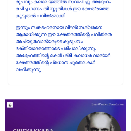
രൂപവും കലാലയത്തിൽ സ്ഥാപിച്ചു. അദ്ദേഹം
രചിച്ച ഗണപതി സ്തുതികൾ ഈ ക്ഷേത്രത്തെ
കൂടുതൽ പവിത്രമാക്കി.
ഇന്നും സങ്കടഹരനായ വിഘ്‌നേശ്വരനെ
ആരാധിക്കുന്ന ഈ ക്ഷേത്രത്തിന്റെ പവിത്രത
അച്യുതവാര്യരുടെ കുടുംബം
ഭക്തിയാദരത്തോടെ പരിപാലിക്കുന്നു.
അദ്ദേഹത്തിന്റെ മകൻ ശ്രീ. കലാധര വാര്യർ
ക്ഷേത്രത്തിന്റെ പ്രധാന ചുമതലകൾ
വഹിക്കുന്നു.