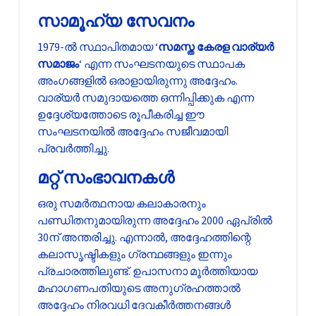
സാമൂഹ്യ സേവനം
1979-ൽ സ്ഥാപിതമായ ‘
സമസ്ത കേരള വാര്യർ
സമാജം
‘ എന്ന സംഘടനയുടെ സ്ഥാപക
അംഗങ്ങളിൽ ഒരാളായിരുന്നു അദ്ദേഹം.
വാര്യർ സമുദായത്തെ ഒന്നിപ്പിക്കുക എന്ന
ഉദ്ദേശ്യത്തോടെ രൂപീകരിച്ച ഈ
സംഘടനയിൽ അദ്ദേഹം സജീവമായി
പ്രവർത്തിച്ചു.
മറ്റ് സംഭാവനകൾ
ഒരു സമർത്ഥനായ കലാകാരനും
പണ്ഡിതനുമായിരുന്ന അദ്ദേഹം 2000 ഏപ്രിൽ
30ന് അന്തരിച്ചു. എന്നാൽ, അദ്ദേഹത്തിന്റെ
കലാസൃഷ്ടികളും ഗ്രന്ഥങ്ങളും ഇന്നും
പ്രചാരത്തിലുണ്ട്. ഉപാസനാ മൂർത്തിയായ
മഹാഗണപതിയുടെ അനുഗ്രഹത്താൽ
അദ്ദേഹം നിരവധി ദേവകീർത്തനങ്ങൾ