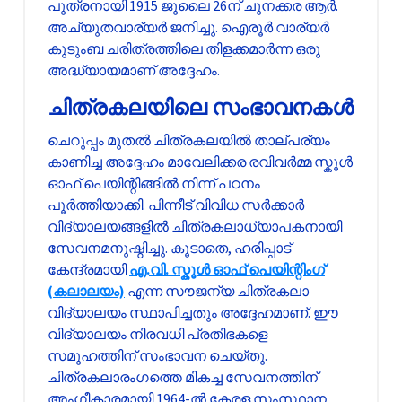
പുത്രനായി 1915 ജൂലൈ 26ന് ചുനക്കര ആർ.
അച്യുതവാര്യർ ജനിച്ചു. ഐരൂർ വാര്യർ
കുടുംബ ചരിത്രത്തിലെ തിളക്കമാർന്ന ഒരു
അദ്ധ്യായമാണ് അദ്ദേഹം.
ചിത്രകലയിലെ സംഭാവനകൾ
ചെറുപ്പം മുതൽ ചിത്രകലയിൽ താല്പര്യം
കാണിച്ച അദ്ദേഹം മാവേലിക്കര രവിവർമ്മ സ്കൂൾ
ഓഫ് പെയിന്റിങ്ങിൽ നിന്ന് പഠനം
പൂർത്തിയാക്കി. പിന്നീട് വിവിധ സർക്കാർ
വിദ്യാലയങ്ങളിൽ ചിത്രകലാധ്യാപകനായി
സേവനമനുഷ്ഠിച്ചു. കൂടാതെ, ഹരിപ്പാട്
കേന്ദ്രമായി
എ.വി. സ്കൂൾ ഓഫ് പെയിന്റിംഗ്
(കലാലയം)
എന്ന സൗജന്യ ചിത്രകലാ
വിദ്യാലയം സ്ഥാപിച്ചതും അദ്ദേഹമാണ്. ഈ
വിദ്യാലയം നിരവധി പ്രതിഭകളെ
സമൂഹത്തിന് സംഭാവന ചെയ്തു.
ചിത്രകലാരംഗത്തെ മികച്ച സേവനത്തിന്
അംഗീകാരമായി 1964-ൽ കേരള സംസ്ഥാന