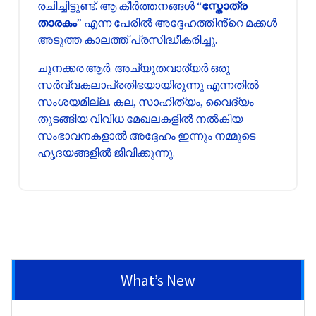
രചിച്ചിട്ടുണ്ട്. ആ കീർത്തനങ്ങൾ “
സ്തോത്ര
താരകം
” എന്ന പേരിൽ അദ്ദേഹത്തിൻ്റെ മക്കൾ
അടുത്ത കാലത്ത് പ്രസിദ്ധീകരിച്ചു.
ചുനക്കര ആർ. അച്യുതവാര്യർ ഒരു
സർവ്വകലാപ്രതിഭയായിരുന്നു എന്നതിൽ
സംശയമില്ല. കല, സാഹിത്യം, വൈദ്യം
തുടങ്ങിയ വിവിധ മേഖലകളിൽ നൽകിയ
സംഭാവനകളാൽ അദ്ദേഹം ഇന്നും നമ്മുടെ
ഹൃദയങ്ങളിൽ ജീവിക്കുന്നു.
What’s New