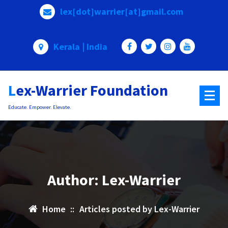
Skip
lex[dot]warrier[at]gmail.com
to
content
Kerala | India
Lex-Warrier Foundation
Educate. Empower. Elevate.
Author: Lex-Warrier
Home
::
Articles posted by Lex-Warrier