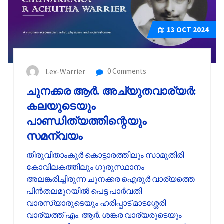
13
OCT 2024
Lex-Warrier
0 Comments
ചുനക്കര ആർ. അച്യുതവാര്യർ:
കലയുടെയും
പാണ്ഡിത്യത്തിന്റെയും
സമന്വയം
തിരുവിതാംകൂർ കൊട്ടാരത്തിലും സാമൂതിരി
കോവിലകത്തിലും ഗുരുസ്ഥാനം
അലങ്കരിച്ചിരുന്ന ചുനക്കര ഐരൂർ വാര്യത്തെ
പിൻതലമുറയിൽ പെട്ട പാർവതി
വാരസ്യാരുടെയും ഹരിപ്പാട് മാടശ്ശേരി
വാര്യത്ത് എം. ആർ. ശങ്കര വാര്യരുടെയും