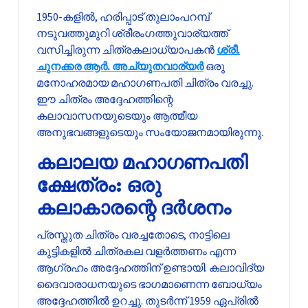
1950-കളിൽ, ഹരിപ്പാട് തുലാംപറമ്പ്
നടുവത്തുമുറി ശ്രീരംഗത്തുവാര്യത്ത്
വസിച്ചിരുന്ന ചിത്രകലാധ്യാപകൻ
ശ്രീ.
ചുനക്കര ആർ. അച്യുതവാര്യർ
ഒരു
മനോഹരമായ മഹാഗണപതി ചിത്രം വരച്ചു.
ഈ ചിത്രം അദ്ദേഹത്തിന്റെ
കലാവാസനയുടെയും ആത്മീയ
അനുഭവങ്ങളുടെയും സംയോജനമായിരുന്നു.
കലാലയ മഹാഗണപതി
ക്ഷേത്രം: ഒരു
കലാകാരന്റെ ദർശനം
പ്രസ്തുത ചിത്രം വരച്ചതോടെ, നാട്ടിലെ
കുട്ടികളിൽ ചിത്രകല വളർത്തണം എന്ന
ആഗ്രഹം അദ്ദേഹത്തിന് ഉണ്ടായി. കലാവിദ്യ
ദൈവാരാധനയുടെ ഭാഗമാണെന്ന ബോധ്യം
അദ്ദേഹത്തിൽ ഉറച്ചു. തുടർന്ന് 1959 ഏപ്രിൽ