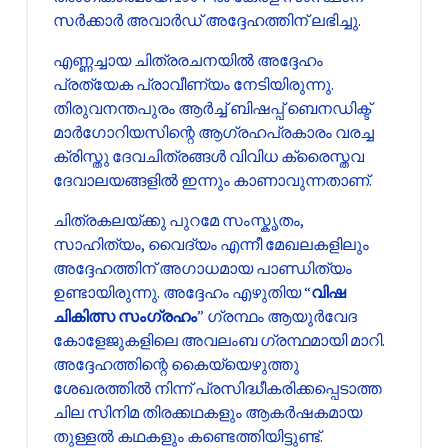
സർക്കാർ അവാർഡ് അദ്ദേഹത്തിന് ലഭിച്ചു.
എണ്ണച്ചായ ചിത്രരചനയിൽ അദ്ദേഹം
പ്രത്യേക പ്രാവീണ്യം നേടിയിരുന്നു.
തിരുവനന്തപുരം ആർച്ച് ബിഷപ്പ് ബെനഡിക്ട്
മാർഗോറിയസിന്റെ ആഗ്രഹപ്രകാരം വരച്ച
ക്രിസ്തു ദേവചിത്രങ്ങൾ വിവിധ ക്രൈസ്തവ
ദേവാലയങ്ങളിൽ ഇന്നും കാണാവുന്നതാണ്.
ചിത്രകലയ്ക്കു പുറമേ സംസ്കൃതം,
സാഹിത്യം, വൈദ്യം എന്നീ മേഖലകളിലും
അദ്ദേഹത്തിന് അഗാധമായ പാണ്ഡിത്യം
ഉണ്ടായിരുന്നു. അദ്ദേഹം എഴുതിയ “
വിഷ
ചികിത്സ സംഗ്രഹം
” ഗ്രന്ഥം ആയുർവേദ
കോളേജുകളിലെ അവലംബ ഗ്രന്ഥമായി മാറി.
അദ്ദേഹത്തിന്റെ കൈയ്യെഴുത്തു
ശേഖരത്തിൽ നിന്ന് പ്രസിദ്ധീകരിക്കപ്പെടാത്ത
ചില സിനിമ തിരക്കഥകളും ആകർഷകമായ
തുള്ളൽ കഥകളും കണ്ടെത്തിയിട്ടുണ്ട്.