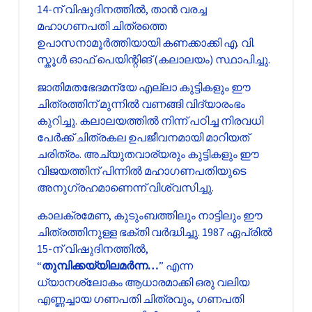
14-ന് വിഷുദിനത്തിൽ, താൻ വരച്ച
മഹാഗണപതി ചിത്രത്തെ
ഉപാസനാമൂർത്തിയായി കണക്കാക്കി എ. വി.
സ്കൂൾ ഓഫ് പെയിന്റിങ് (കലാലയം) സ്ഥാപിച്ചു.
ജാതിമതഭേദമന്യേ എല്ലാ കുട്ടികളും ഈ
ചിത്രത്തിന് മുന്നിൽ വണങ്ങി വിദ്യാരംഭം
കുറിച്ചു. കലാലയത്തിൽ നിന്ന് പഠിച്ച നിരവധി
പേർക്ക് ചിത്രകല ഉപജീവനമായി മാറിയത്
ചരിത്രം. അച്യുതവാര്യരും കുട്ടികളും ഈ
വിജയത്തിന് പിന്നിൽ മഹാഗണപതിയുടെ
അനുഗ്രഹമാണെന്ന് വിശ്വസിച്ചു.
കാലക്രമേണ, കുടുംബത്തിലും നാട്ടിലും ഈ
ചിത്രത്തിനുള്ള ഭക്തി വർദ്ധിച്ചു. 1987 ഏപ്രിൽ
15-ന് വിഷുദിനത്തിൽ,
“
തുമ്പിക്കയ്യിലമർന്ന…
” എന്ന
ധ്യാനശ്ലോകം ആധാരമാക്കി ഒരു വലിയ
എണ്ണച്ചായ ഗണപതി ചിത്രവും,
ഗണപതി